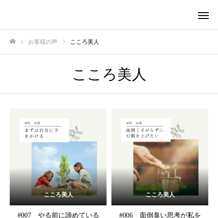
お客様の声
こころ美人
ホーム
こころ美人
こころ美人
こころ美人
#007 やる前に諦めている
#006 面倒臭い思考が私を