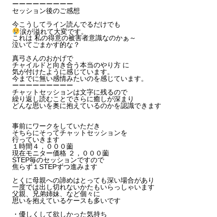
ーーーーーーーーー
セッション後のご感想
今こうしてライン読んでるだけでも
涙が溢れて大変です。
これは 私の得意の被害者意識なのかぁ～
泣いてごまかす的な？
真弓さんのおかげで
チャイルドと向き合う本当のやり方 に
気が付けたように感じています。
今までに無い感情みたいのを感じています。
ーーーーーーーーー
チャットセッションは文字に残るので
繰り返し読むことでさらに癒しが深まり
どんな思いを奥に抱えているのかを認識できます
事前にワークをしていただき
そちらにそってチャットセッションを
行っていきます
１時間４，０００薗
現在モニター価格 ２，０００薗
STEP毎のセッションですので
焦らず１STEPずつ進みます
とくに母親への諦めはとっても深い場合があり
一度では出し切れないかたもいらっしゃいます
父親、兄弟姉妹、など個々に
思いを抱えているケースも多いです
・優しくして欲しかった気持ち