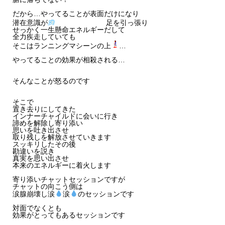
だから…やってることが表面だけになり
潜在意識が
足を引っ張り
せっかく一生懸命エネルギーだして
全力疾走していても
そこはランニングマシーンの上
…
やってることの効果が相殺される…
そんなことが怒るのです
そこで
置き去りにしてきた
インナーチャイルドに会いに行き
諦めを解除し寄り添い
思いを吐き出させ
取り残しを解放させていきます
スッキリしたその後
勘違いを説き
真実を思い出させ
本来のエネルギーに着火します
寄り添いチャットセッションですが
チャットの向こう側は
涙腺崩壊し涙
涙
のセッションです
対面でなくとも
効果がとってもあるセッションです