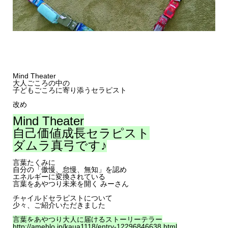
Mind Theater
大人ごころの中の
子どもごころに寄り添うセラピスト
改め
Mind Theater
自己価値成長セラピスト
ダムラ真弓です♪
言葉たくみに
自分の「傲慢、怠慢、無知」を認め
エネルギーに変換されている
言葉をあやつり未来を開く みーさん
チャイルドセラピストについて
少々、ご紹介いただきました
言葉をあやつり大人に届けるストーリーテラー
http://ameblo.jp/kaua1118/entry-12296846638.html